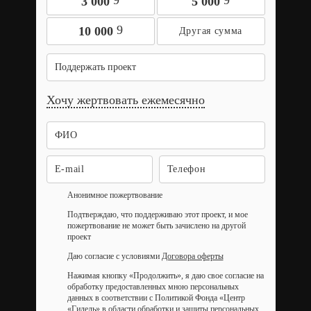
9
9
3 000
5 000
9
10 000
Поддержать проект
Хочу жертвовать ежемесячно
Анонимное пожертвование
Подтверждаю, что поддерживаю этот проект, и мое
пожертвование не может быть зачислено на другой
проект
Даю согласие с условиями
Договора оферты
Нажимая кнопку «Продолжить», я даю свое согласие на
обработку предоставленных мною персональных
данных в соответствии с Политикой Фонда «Центр
«Гилель» в области обработки и защиты персональных