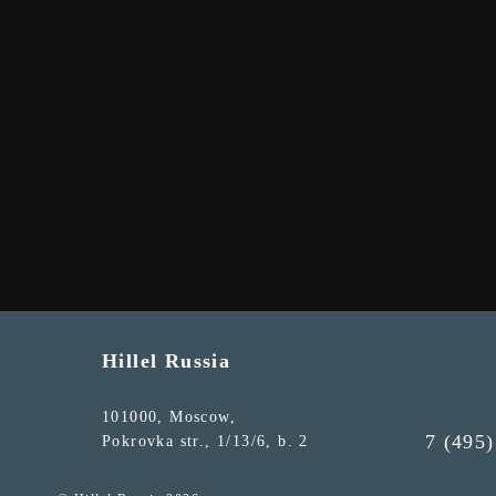
Hillel Russia
101000, Moscow,
7 (495)
Pokrovka str., 1/13/6, b. 2