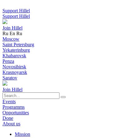
Support Hillel
Support Hillel
Join Hillel
Ru
En
Ru
Moscow
Saint Petersburg
Yekaterinburg
Khabarovsk
Penza
Novosibirsk
Krasnoyarsk
Saratov
Join Hillel
Events
Programms
Opportunities
Done
About us
Mission