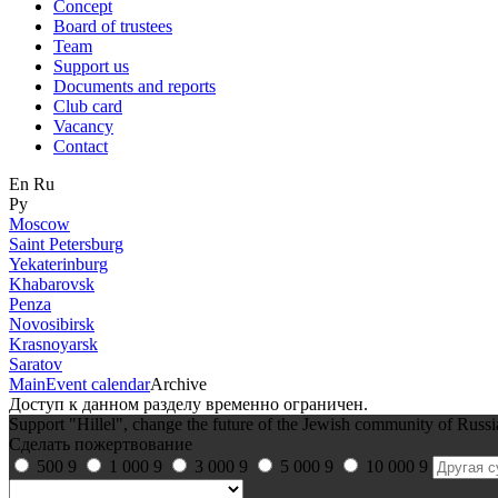
Concept
Board of trustees
Team
Support us
Documents and reports
Club card
Vacancy
Contact
En
Ru
Ру
Moscow
Saint Petersburg
Yekaterinburg
Khabarovsk
Penza
Novosibirsk
Krasnoyarsk
Saratov
Main
Event calendar
Archive
Доступ к данном разделу временно ограничен.
Support "Hillel", change the future of the Jewish community of Russi
Сделать пожертвование
500
9
1 000
9
3 000
9
5 000
9
10 000
9