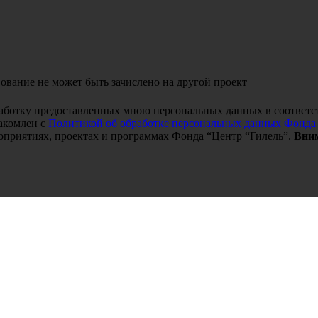
ование не может быть зачислено на другой проект
работку предоставленных мною персональных данных в соответс
акомлен с
Политикой об обработке персональных данных Фонда
оприятиях, проектах и программах Фонда “Центр “Гилель”.
Вним