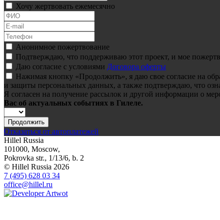
Хочу жертвовать ежемесячно
Анонимное пожертвование
Подтверждаю, что поддерживаю этот проект, и мое пожертв
Даю согласие с условиями
Договора оферты
Нажимая кнопку «Продолжить», я даю свое согласие на об
и защиты персональных данных, а также подтверждаю, что озн
Я согласен на получение рассылок и другой информации о мер
Вас об актуальных событиях в Гилеле.
Продолжить
Отказаться от автоплатежей
Hillel Russia
101000, Moscow,
Pokrovka str., 1/13/6, b. 2
© Hillel Russia 2026
7 (495) 628 03 34
office@hillel.ru