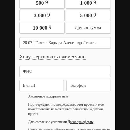
9
9
500
1 000
9
9
3 000
5 000
9
10 000
28.07 | Гилель.Карьера Александр Левитас
Хочу жертвовать ежемесячно
Анонимное пожертвование
Подтверждаю, что поддерживаю этот проект, и мое
пожертвование не может быть зачислено на другой
проект
Даю согласие с условиями
Договора оферты