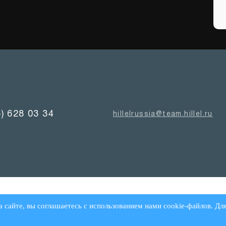
5) 628 03 34
hillelrussia@team.hillel.ru
а сайте, вы соглашаетесь с использованием нами cookie-файлов. Дл