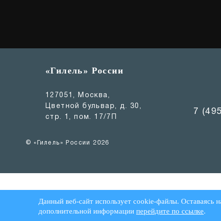
«Гилель» России
127051, Москва,
Цветной бульвар, д. 30,
7 (49
стр. 1, пом. 17/7П
© «Гилель» России 2026
Данный веб-сайт использует cookie-файлы. Оставаясь н
дополнительной информации
перейдите по ссылке
.