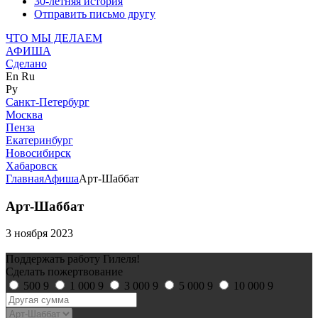
30-летняя история
Отправить письмо другу
ЧТО МЫ ДЕЛАЕМ
АФИША
Сделано
En
Ru
Ру
Санкт-Петербург
Москва
Пенза
Екатеринбург
Новосибирск
Хабаровск
Главная
Афиша
Арт-Шаббат
Арт-Шаббат
3 ноября 2023
Поддержать работу Гилеля!
Сделать пожертвование
500
9
1 000
9
3 000
9
5 000
9
10 000
9