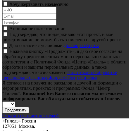
Хочу жертвовать ежемесячно
Анонимное пожертвование
Подтверждаю, что поддерживаю этот проект, и мое
пожертвование не может быть зачислено на другой проект
Даю согласие с условиями
Договора оферты
Нажимая кнопку «Продолжить», я даю свое согласие на
обработку предоставленных мною персональных данных в
соответствии с Политикой Фонда «Центр «Гилель» в области
обработки и защиты персональных данных, а также
подтверждаю, что ознакомлен с
Политикой об обработке
персональных данных Фонда «Центр «Гилель»
Я согласен на получение рассылок и другой информации о
мероприятиях, проектах и программах Фонда “Центр
“Гилель”.
Внимание! Без Вашего согласия мы не сможем
информировать Вас об актуальных событиях в Гилеле.
Продолжить
Отказаться от автоплатежей
«Гилель» России
127051, Москва,