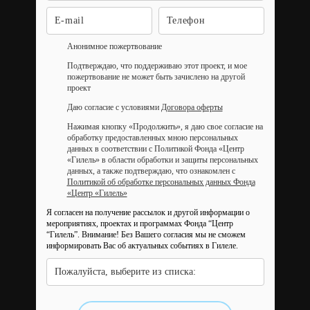
Анонимное пожертвование
Подтверждаю, что поддерживаю этот проект, и мое
пожертвование не может быть зачислено на другой
проект
Даю согласие с условиями
Договора оферты
Нажимая кнопку «Продолжить», я даю свое согласие на
обработку предоставленных мною персональных
данных в соответствии с Политикой Фонда «Центр
«Гилель» в области обработки и защиты персональных
данных, а также подтверждаю, что ознакомлен с
Политикой об обработке персональных данных Фонда
«Центр «Гилель»
Я согласен на получение рассылок и другой информации о
мероприятиях, проектах и программах Фонда “Центр
“Гилель”.
Внимание! Без Вашего согласия мы не сможем
информировать Вас об актуальных событиях в Гилеле.
Пожалуйста, выберите из списка: