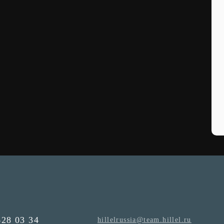
628 03 34
hillelrussia@team.hillel.ru