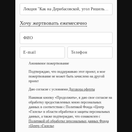
Лекция "Как на Дерибасовской, угол Ришельевской" 11.11
Хочу жертвовать ежемесячно
Анонимное пожертвование
Подтверждаю, что поддерживаю этот проект, и мое
пожертвование не может быть зачислено на другой
проект
Даю согласие с условиями
Договора оферты
Нажимая кнопку «Продолжить», я даю свое согласие на
обработку предоставленных мною персональных
данных в соответствии с Политикой Фонда «Центр
«Гилель» в области обработки и защиты персональных
данных, а также подтверждаю, что ознакомлен с
Политикой об обработке персональных данных Фонда
«Центр «Гилель»