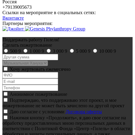
Россия
+79139005673
Ссылки на мероприятие в социальных сетях:
Вконтакте
Партнеры мероприятия:
Поддержать работу Гилеля!
Сделать пожертвование
500
9
1 000
9
3 000
9
5 000
9
10 000
9
Хочу жертвовать ежемесячно
Анонимное пожертвование
Подтверждаю, что поддерживаю этот проект, и мое
пожертвование не может быть зачислено на другой проект
Даю согласие с условиями
Договора оферты
Нажимая кнопку «Продолжить», я даю свое согласие на
обработку предоставленных мною персональных данных в
соответствии с Политикой Фонда «Центр «Гилель» в области
обработки и защиты персональных данных, а также