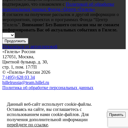
подтверждаю, что ознакомлен с
Политикой об обработке
персональных данных Фонда «Центр «Гилель»
Я согласен на получение рассылок и другой информации о
мероприятиях, проектах и программах Фонда “Центр
“Гилель”.
Внимание! Без Вашего согласия мы не сможем
информировать Вас об актуальных событиях в Гилеле.
Продолжить
Отказаться от автоплатежей
«Гилель» России
127051, Москва,
Цветной бульвар, д. 30,
стр. 1, пом. 17/7П
© «Гилель» России 2026
7 (495) 628 03 34
hillelrussia@team.hillel.ru
Политика об обработке персональных данных
Данный веб-сайт использует cookie-файлы.
Оставаясь на сайте, вы соглашаетесь с
использованием нами cookie-файлов. Для
Принять
получения дополнительной информации
перейдите по ссылке
.