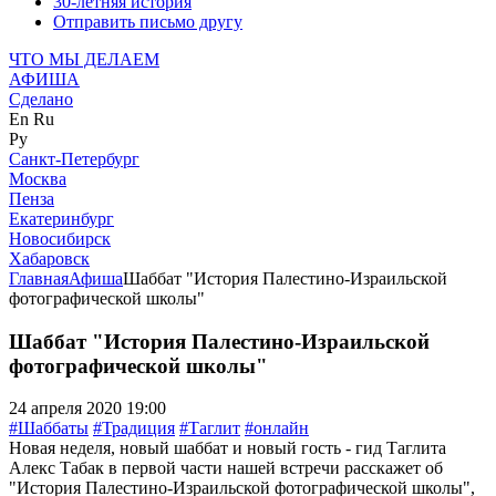
30-летняя история
Отправить письмо другу
ЧТО МЫ ДЕЛАЕМ
АФИША
Сделано
En
Ru
Ру
Санкт-Петербург
Москва
Пенза
Екатеринбург
Новосибирск
Хабаровск
Главная
Афиша
Шаббат "История Палестино-Израильской
фотографической школы"
Шаббат "История Палестино-Израильской
фотографической школы"
24 апреля 2020 19:00
#Шаббаты
#Традиция
#Таглит
#онлайн
Новая неделя, новый шаббат и новый гость - гид Таглита
Алекс Табак в первой части нашей встречи расскажет об
"История Палестино-Израильской фотографической школы",