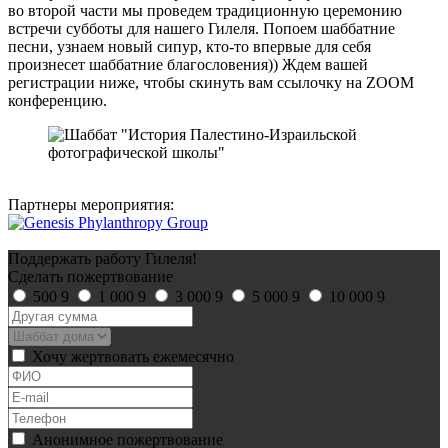
во второй части мы проведем традиционную церемонию
встречи субботы для нашего Гилеля. Попоем шаббатние
песни, узнаем новый сипур, кто-то впервые для себя
произнесет шаббатние благословения)) Ждем вашей
регистрации ниже, чтобы скинуть вам ссылочку на ZOOM
конференцию.
Партнеры мероприятия:
Поддержать работу Гилеля!
Сделать пожертвование
500
9
1 000
9
3 000
9
5 000
9
10 000
9
Хочу жертвовать ежемесячно
Анонимное пожертвование