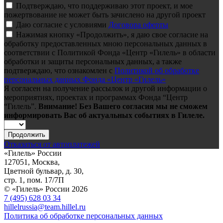
Подтверждаю, что поддерживаю этот проект, и мое
пожертвование не может быть зачислено на другой проект
Даю согласие с условиями
Договора оферты
Нажимая кнопку «Продолжить», я даю свое согласие на
обработку предоставленных мною персональных данных в
соответствии с Политикой Фонда «Центр «Гилель» в области
обработки и защиты персональных данных, а также
подтверждаю, что ознакомлен с
Политикой об обработке
персональных данных Фонда «Центр «Гилель»
Я согласен на получение рассылок и другой информации о
мероприятиях, проектах и программах Фонда “Центр
“Гилель”.
Внимание! Без Вашего согласия мы не сможем
информировать Вас об актуальных событиях в Гилеле.
Продолжить
Отказаться от автоплатежей
«Гилель» России
127051, Москва,
Цветной бульвар, д. 30,
стр. 1, пом. 17/7П
© «Гилель» России 2026
7 (495) 628 03 34
hillelrussia@team.hillel.ru
Политика об обработке персональных данных