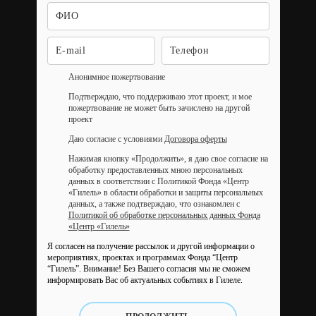
Анонимное пожертвование
Подтверждаю, что поддерживаю этот проект, и мое
пожертвование не может быть зачислено на другой
проект
Даю согласие с условиями
Договора оферты
Нажимая кнопку «Продолжить», я даю свое согласие на
обработку предоставленных мною персональных
данных в соответствии с Политикой Фонда «Центр
«Гилель» в области обработки и защиты персональных
данных, а также подтверждаю, что ознакомлен с
Политикой об обработке персональных данных Фонда
«Центр «Гилель»
Я согласен на получение рассылок и другой информации о
мероприятиях, проектах и программах Фонда “Центр
“Гилель”.
Внимание! Без Вашего согласия мы не сможем
информировать Вас об актуальных событиях в Гилеле.