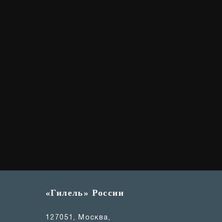
«Гилель» России
127051, Москва,