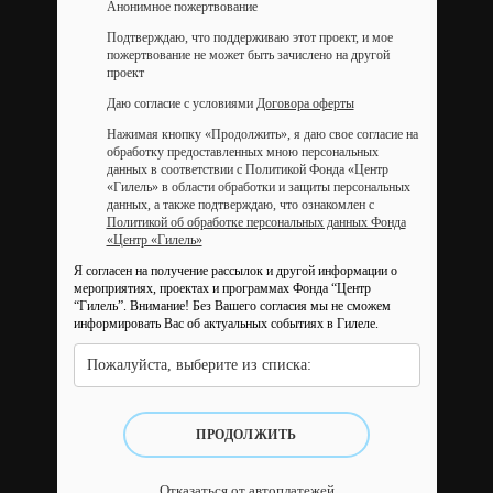
Анонимное пожертвование
Подтверждаю, что поддерживаю этот проект, и мое
пожертвование не может быть зачислено на другой
проект
Даю согласие с условиями
Договора оферты
Нажимая кнопку «Продолжить», я даю свое согласие на
обработку предоставленных мною персональных
данных в соответствии с Политикой Фонда «Центр
«Гилель» в области обработки и защиты персональных
данных, а также подтверждаю, что ознакомлен с
Политикой об обработке персональных данных Фонда
«Центр «Гилель»
Я согласен на получение рассылок и другой информации о
мероприятиях, проектах и программах Фонда “Центр
“Гилель”.
Внимание! Без Вашего согласия мы не сможем
информировать Вас об актуальных событиях в Гилеле.
Пожалуйста, выберите из списка:
ПРОДОЛЖИТЬ
Отказаться от автоплатежей