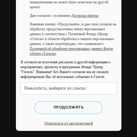
пожертвование не может быть зачислено на другой
проект
Даю согласие с условиями
Договора оферты
Нажимая кнопку «Продолжить», я даю свое согласие на
обработку предоставленных мною персональных
данных в соответствии с Политикой Фонда «Центр
«Гилель» в области обработки и защиты персональных
данных, а также подтверждаю, что ознакомлен с
Политикой об обработке персональных данных Фонда
«Центр «Гилель»
Я согласен на получение рассылок и другой информации о
мероприятиях, проектах и программах Фонда “Центр
“Гилель”.
Внимание! Без Вашего согласия мы не сможем
информировать Вас об актуальных событиях в Гилеле.
Пожалуйста, выберите из списка:
ПРОДОЛЖИТЬ
Отказаться от автоплатежей