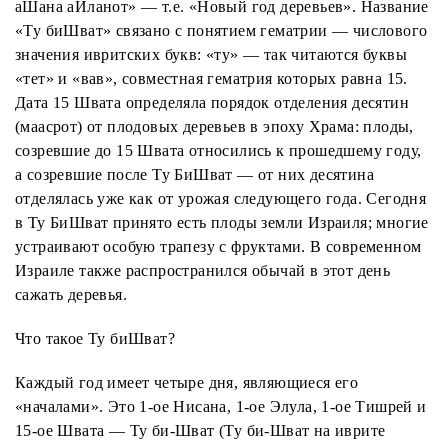
аШана аИланот» — т.е. «Новый год деревьев». Название
«Ту биШват» связано с понятием гематрии — числового
значения ивритских букв: «ту» — так читаются буквы
«тет» и «вав», совместная гематрия которых равна 15.
Дата 15 Швата определяла порядок отделения десятин
(маасрот) от плодовых деревьев в эпоху Храма: плоды,
созревшие до 15 Швата относились к прошедшему году,
а созревшие после Ту БиШват — от них десятина
отделялась уже как от урожая следующего года. Сегодня
в Ту БиШват принято есть плоды земли Израиля; многие
устраивают особую трапезу с фруктами. В современном
Израиле также распространился обычай в этот день
сажать деревья.
Что такое Ту биШват?
Каждый год имеет четыре дня, являющиеся его
«началами». Это 1-ое Нисана, 1-ое Элула, 1-ое Тишрей и
15-ое Швата — Ту би-Шват (Ту би-Шват на иврите