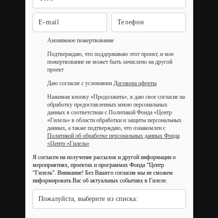
Анонимное пожертвование
Подтверждаю, что поддерживаю этот проект, и мое
пожертвование не может быть зачислено на другой
проект
Даю согласие с условиями
Договора оферты
Нажимая кнопку «Продолжить», я даю свое согласие на
обработку предоставленных мною персональных
данных в соответствии с Политикой Фонда «Центр
«Гилель» в области обработки и защиты персональных
данных, а также подтверждаю, что ознакомлен с
Политикой об обработке персональных данных Фонда
«Центр «Гилель»
Я согласен на получение рассылок и другой информации о
мероприятиях, проектах и программах Фонда “Центр
“Гилель”.
Внимание! Без Вашего согласия мы не сможем
информировать Вас об актуальных событиях в Гилеле.
Пожалуйста, выберите из списка: