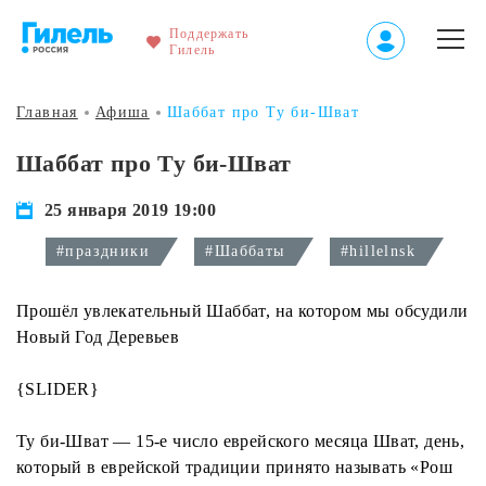
Поддержать
Гилель
Главная
Афиша
Шаббат про Ту би-Шват
Шаббат про Ту би-Шват
25 января 2019 19:00
#праздники
#Шаббаты
#hillelnsk
Прошёл увлекательный Шаббат, на котором мы обсудили
Новый Год Деревьев
{SLIDER}
Ту би-Шват — 15-е число еврейского месяца Шват, день,
который в еврейской традиции принято называть «Рош