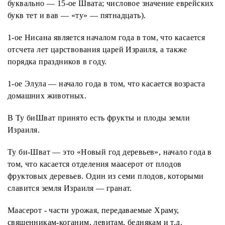
буквально — 15-ое Швата; числовое значение еврейских
букв тет и вав — «ту» — пятнадцать).
1-ое Нисана является началом года в том, что касается
отсчета лет царствования царей Израиля, а также
порядка праздников в году.
1-ое Элула — начало года в том, что касается возраста
домашних животных.
В Ту биШват принято есть фрукты и плоды земли
Израиля.
Ту би-Шват — это «Новый год деревьев», начало года в
том, что касается отделения маасерот от плодов
фруктовых деревьев. Один из семи плодов, которыми
славится земля Израиля — гранат.
Маасерот - части урожая, передаваемые Храму,
священникам-коганим, левитам, беднякам и т.д.