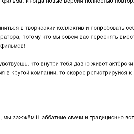
о фильма. Иногда новые версии полностью повто
ниться в творческий коллектив и попробовать се
ратора, потому что мы зовём вас переснять вмес
тфильмов!
увствуешь, что внутри тебя давно живёт актёрски
я в крутой компании, то скорее регистрируйся к 
и, мы зажжём Шаббатние свечи и традиционно вс