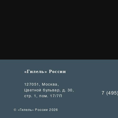
«Гилель» России
127051, Москва,
Цветной бульвар, д. 30,
7 (495
стр. 1, пом. 17/7П
© «Гилель» России 2026