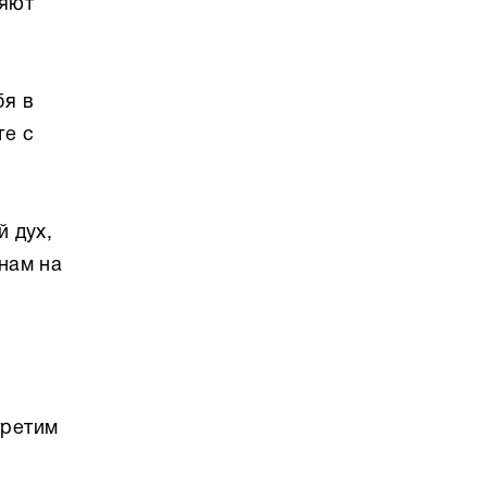
ряют
бя в
те с
й дух,
нам на
третим