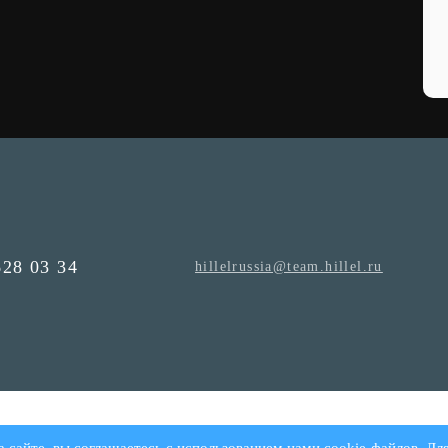
628 03 34
hillelrussia@team.hillel.ru