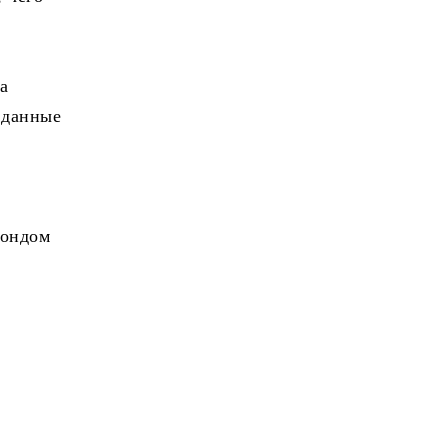
а
 данные
Фондом