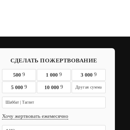
СДЕЛАТЬ ПОЖЕРТВОВАНИЕ
9
9
9
500
1 000
3 000
9
9
5 000
10 000
Шаббат | Таглит
Хочу жертвовать ежемесячно