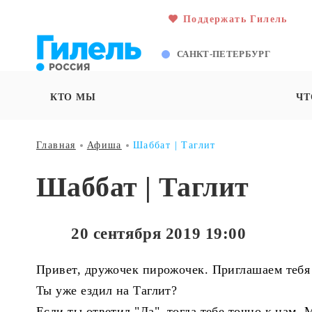
Поддержать Гилель
САНКТ-ПЕТЕРБУРГ
КТО МЫ
ЧТ
Главная
Афиша
Шаббат | Таглит
Шаббат | Таглит
20 сентября 2019 19:00
Привет, дружочек пирожочек. Приглашаем тебя 
Ты уже ездил на Таглит?
Если ты ответил "Да", тогда тебе точно к нам.