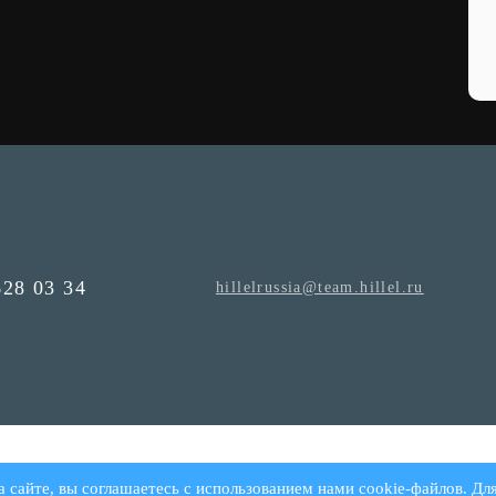
628 03 34
hillelrussia@team.hillel.ru
а сайте, вы соглашаетесь с использованием нами cookie-файлов. Дл