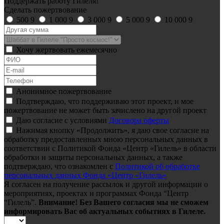
Поддержать работу Гилеля!
Сделать пожертвование
500
9
1 000
9
3 000
9
5 000
9
10 000
9
Хочу жертвовать ежемесячно
Анонимное пожертвование
Подтверждаю, что поддерживаю этот проект, и мое
пожертвование не может быть зачислено на другой проект
Даю согласие с условиями
Договора оферты
Нажимая кнопку «Продолжить», я даю свое согласие на
обработку предоставленных мною персональных данных в
соответствии с Политикой Фонда «Центр «Гилель» в области
обработки и защиты персональных данных, а также
подтверждаю, что ознакомлен с
Политикой об обработке
персональных данных Фонда «Центр «Гилель»
Я согласен на получение рассылок и другой информации о
мероприятиях, проектах и программах Фонда “Центр
“Гилель”.
Внимание! Без Вашего согласия мы не сможем
информировать Вас об актуальных событиях в Гилеле.