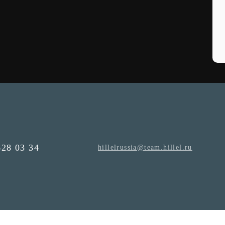
628 03 34
hillelrussia@team.hillel.ru