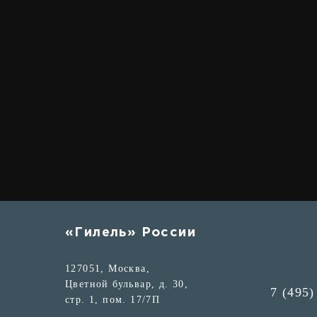
«Гилель» России
127051, Москва,
Цветной бульвар, д. 30,
7 (495)
стр. 1, пом. 17/7П