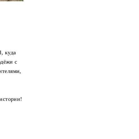
, куда
одёжи с
ителями,
 истории!