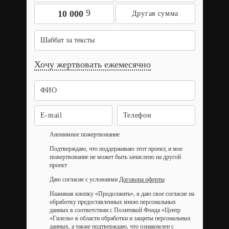
9
10 000
Шаббат за тексты
Хочу жертвовать ежемесячно
Анонимное пожертвование
Подтверждаю, что поддерживаю этот проект, и мое
пожертвование не может быть зачислено на другой
проект
Даю согласие с условиями
Договора оферты
Нажимая кнопку «Продолжить», я даю свое согласие на
обработку предоставленных мною персональных
данных в соответствии с Политикой Фонда «Центр
«Гилель» в области обработки и защиты персональных
данных, а также подтверждаю, что ознакомлен с