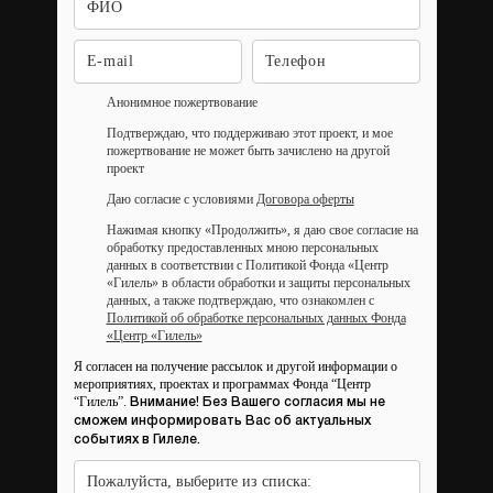
Анонимное пожертвование
Подтверждаю, что поддерживаю этот проект, и мое
пожертвование не может быть зачислено на другой
проект
Даю согласие с условиями
Договора оферты
Нажимая кнопку «Продолжить», я даю свое согласие на
обработку предоставленных мною персональных
данных в соответствии с Политикой Фонда «Центр
«Гилель» в области обработки и защиты персональных
данных, а также подтверждаю, что ознакомлен с
Политикой об обработке персональных данных Фонда
«Центр «Гилель»
Я согласен на получение рассылок и другой информации о
мероприятиях, проектах и программах Фонда “Центр
“Гилель”.
Внимание! Без Вашего согласия мы не
сможем информировать Вас об актуальных
событиях в Гилеле.
Пожалуйста, выберите из списка: