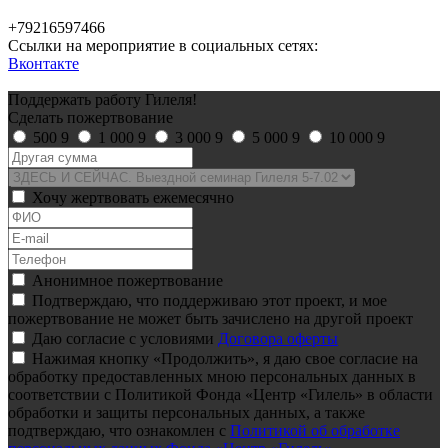
+79216597466
Ссылки на мероприятие в социальных сетях:
Вконтакте
Поддержать работу Гилеля!
Сделать пожертвование
500
9
1 000
9
3 000
9
5 000
9
10 000
9
Хочу жертвовать ежемесячно
Анонимное пожертвование
Подтверждаю, что поддерживаю этот проект, и мое
пожертвование не может быть зачислено на другой проект
Даю согласие с условиями
Договора оферты
Нажимая кнопку «Продолжить», я даю свое согласие на
обработку предоставленных мною персональных данных в
соответствии с Политикой Фонда «Центр «Гилель» в области
обработки и защиты персональных данных, а также
подтверждаю, что ознакомлен с
Политикой об обработке