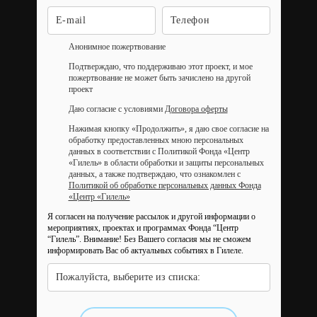
Анонимное пожертвование
Подтверждаю, что поддерживаю этот проект, и мое
пожертвование не может быть зачислено на другой
проект
Даю согласие с условиями
Договора оферты
Нажимая кнопку «Продолжить», я даю свое согласие на
обработку предоставленных мною персональных
данных в соответствии с Политикой Фонда «Центр
«Гилель» в области обработки и защиты персональных
данных, а также подтверждаю, что ознакомлен с
Политикой об обработке персональных данных Фонда
«Центр «Гилель»
Я согласен на получение рассылок и другой информации о
мероприятиях, проектах и программах Фонда “Центр
“Гилель”.
Внимание! Без Вашего согласия мы не сможем
информировать Вас об актуальных событиях в Гилеле.
Пожалуйста, выберите из списка: