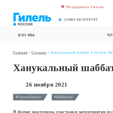
Поддержать Гилель
САНКТ-ПЕТЕРБУРГ
КТО МЫ
ЧТ
Главная
Сделано
Ханукальный шаббат в Гилеле Пе
Ханукальный шаббат
26 ноября 2021
#ГилельПенза
#Шаббаты
В форме викторины участники мероприятия пол