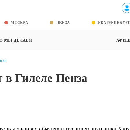
МОСКВА
ПЕНЗА
ЕКАТЕРИНБУР
О МЫ ДЕЛАЕМ
АФИ
нза
 в Гилеле Пенза
учили знания о обычиях и традициях праздника Хану