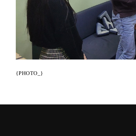
{PHOTO_}