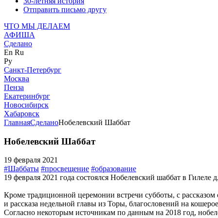
30-летняя история
Отправить письмо другу
ЧТО МЫ ДЕЛАЕМ
АФИША
Сделано
En
Ru
Ру
Санкт-Петербург
Москва
Пенза
Екатеринбург
Новосибирск
Хабаровск
Главная
Сделано
Нобелевский Шаббат
Нобелевский Шаббат
19 февраля 2021
#Шаббаты
#просвещение
#образование
19 февраля 2021 года состоялся Нобелевский шаббат в Гилеле д
Кроме традиционной церемонии встречи субботы, с рассказом 
и рассказа недельной главы из Торы, благословений на кошеро
Согласно некоторым источникам по данным на 2018 год, нобел