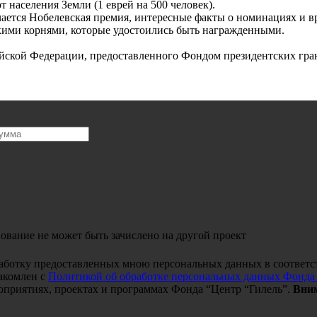
т населения Земли (1 еврей на 500 человек).
чается Нобелевская премия, интересные факты о номинациях и вр
кими корнями, которые удостоились быть награжденными.
ийской Федерации, предоставленного Фондом президентских гра
ование не может быть зачислено на другой проект
работку предоставленных мною персональных данных в соответс
акомлен с
Политикой об обработке персональных данных Фонда
оприятиях, проектах и программах Фонда “Центр “Гилель”.
Вним