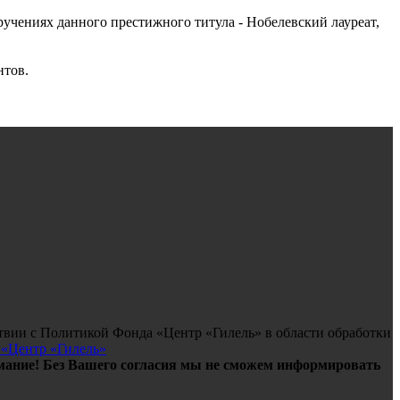
учениях данного престижного титула - Нобелевский лауреат,
нтов.
твии с Политикой Фонда «Центр «Гилель» в области обработки
 «Центр «Гилель»
ание! Без Вашего согласия мы не сможем информировать