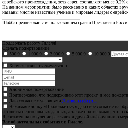
еврейского происхождения, хотя евреи составляют менее 0,2% о
На данном мероприятии было рассказано в каких областях вру
названы многие известные ученые и мировые лидеры с еврейс
__________________________________
Шаббат реализован с использованием гранта Президента Росс
Поддержать работу Гилеля!
Сделать пожертвование
500
9
1 000
9
3 000
9
5 000
9
10 000
9
Хочу жертвовать ежемесячно
Анонимное пожертвование
Подтверждаю, что поддерживаю этот проект, и мое пожертв
Даю согласие с условиями
Договора оферты
Нажимая кнопку «Продолжить», я даю свое согласие на об
и защиты персональных данных, а также подтверждаю, что озн
Я согласен на получение рассылок и другой информации о мер
Вас об актуальных событиях в Гилеле.