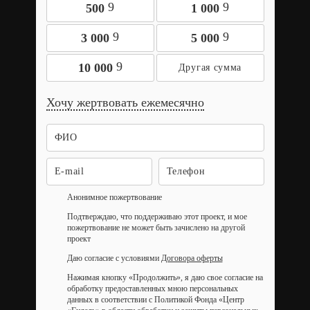
9
9
500
1 000
9
9
3 000
5 000
9
10 000
Хочу жертвовать ежемесячно
Анонимное пожертвование
Подтверждаю, что поддерживаю этот проект, и мое
пожертвование не может быть зачислено на другой
проект
Даю согласие с условиями
Договора оферты
Нажимая кнопку «Продолжить», я даю свое согласие на
обработку предоставленных мною персональных
данных в соответствии с Политикой Фонда «Центр