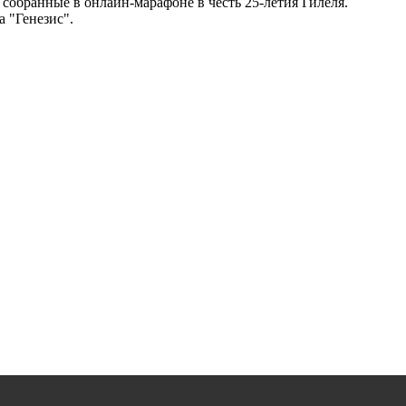
 собранные в онлайн-марафоне в честь 25-летия Гилеля.
 "Генезис".