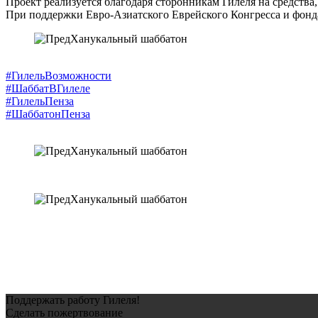
Проект реализуется благодаря сторонникам Гилеля на средства,
При поддержки Евро-Азиатского Еврейского Конгресса и фонда
#ГилельВозможности
#ШаббатВГилеле
#ГилельПенза
#ШаббатонПенза
Поддержать работу Гилеля!
Сделать пожертвование