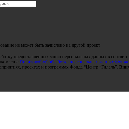
ование не может быть зачислено на другой проект
работку предоставленных мною персональных данных в соответс
акомлен с
Политикой об обработке персональных данных Фонда
оприятиях, проектах и программах Фонда “Центр “Гилель”.
Вним