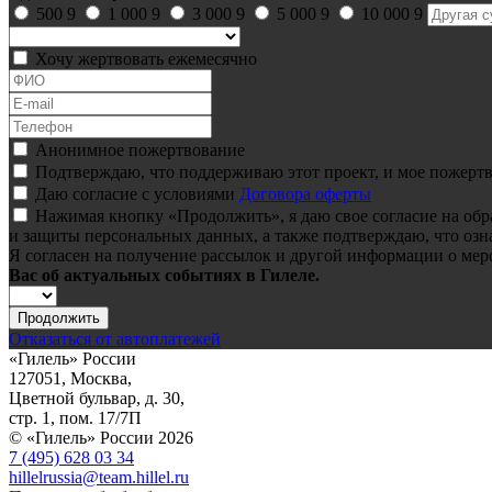
500
9
1 000
9
3 000
9
5 000
9
10 000
9
Хочу жертвовать ежемесячно
Анонимное пожертвование
Подтверждаю, что поддерживаю этот проект, и мое пожертв
Даю согласие с условиями
Договора оферты
Нажимая кнопку «Продолжить», я даю свое согласие на об
и защиты персональных данных, а также подтверждаю, что озн
Я согласен на получение рассылок и другой информации о мер
Вас об актуальных событиях в Гилеле.
Продолжить
Отказаться от автоплатежей
«Гилель» России
127051, Москва,
Цветной бульвар, д. 30,
стр. 1, пом. 17/7П
© «Гилель» России 2026
7 (495) 628 03 34
hillelrussia@team.hillel.ru