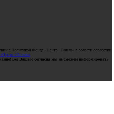
твии с Политикой Фонда «Центр «Гилель» в области обработки
 «Центр «Гилель»
ание! Без Вашего согласия мы не сможем информировать