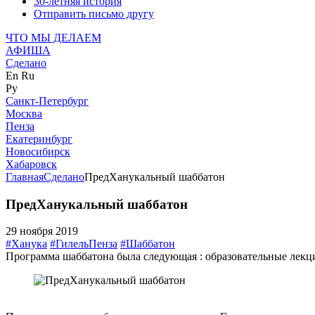
30-летняя история
Отправить письмо другу
ЧТО МЫ ДЕЛАЕМ
АФИША
Сделано
En
Ru
Ру
Санкт-Петербург
Москва
Пенза
Екатеринбург
Новосибирск
Хабаровск
Главная
Сделано
ПредХанукальный шаббатон
ПредХанукальный шаббатон
29 ноября 2019
#Ханука
#ГилельПенза
#Шаббатон
Программа шаббатона была следующая : образовательные лекци