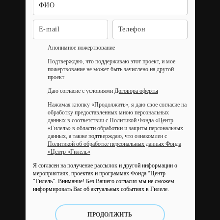
Анонимное пожертвование
Подтверждаю, что поддерживаю этот проект, и мое
пожертвование не может быть зачислено на другой
проект
Даю согласие с условиями
Договора оферты
Нажимая кнопку «Продолжить», я даю свое согласие на
обработку предоставленных мною персональных
данных в соответствии с Политикой Фонда «Центр
«Гилель» в области обработки и защиты персональных
данных, а также подтверждаю, что ознакомлен с
Политикой об обработке персональных данных Фонда
«Центр «Гилель»
Я согласен на получение рассылок и другой информации о
мероприятиях, проектах и программах Фонда “Центр
“Гилель”.
Внимание! Без Вашего согласия мы не сможем
информировать Вас об актуальных событиях в Гилеле.
ПРОДОЛЖИТЬ