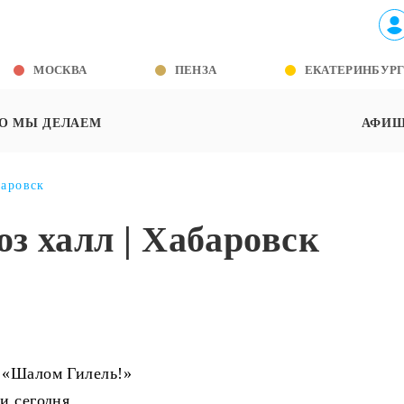
МОСКВА
ПЕНЗА
ЕКАТЕРИНБУР
О МЫ ДЕЛАЕМ
АФИ
баровск
з халл | Хабаровск
а «Шалом Гилель!»
и сегодня.