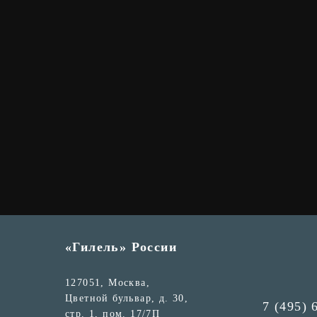
«Гилель» России
127051, Москва,
Цветной бульвар, д. 30,
7 (495) 
стр. 1, пом. 17/7П