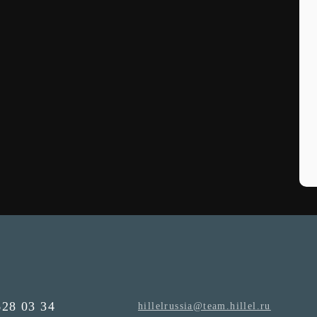
628 03 34
hillelrussia@team.hillel.ru