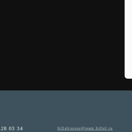
628 03 34
hillelrussia@team.hillel.ru