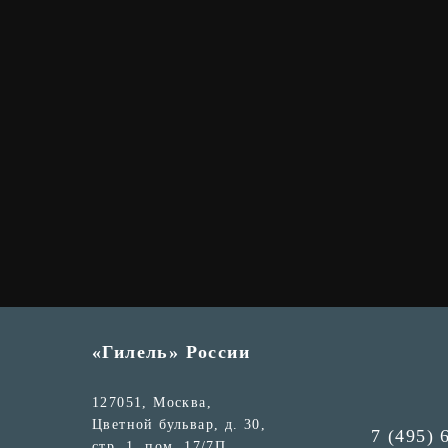
«Гилель» России
127051, Москва,
Цветной бульвар, д. 30,
7 (495) 
стр. 1, пом. 17/7П