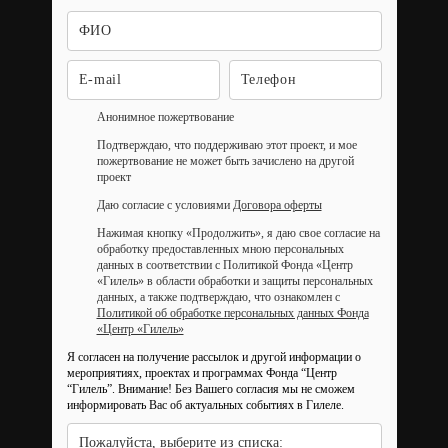
Анонимное пожертвование
Подтверждаю, что поддерживаю этот проект, и мое
пожертвование не может быть зачислено на другой
проект
Даю согласие с условиями
Договора оферты
Нажимая кнопку «Продолжить», я даю свое согласие на
обработку предоставленных мною персональных
данных в соответствии с Политикой Фонда «Центр
«Гилель» в области обработки и защиты персональных
данных, а также подтверждаю, что ознакомлен с
Политикой об обработке персональных данных Фонда
«Центр «Гилель»
Я согласен на получение рассылок и другой информации о
мероприятиях, проектах и программах Фонда “Центр
“Гилель”.
Внимание! Без Вашего согласия мы не сможем
информировать Вас об актуальных событиях в Гилеле.
Пожалуйста, выберите из списка: