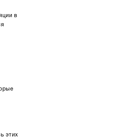
яции в
ся
торые
ь этих