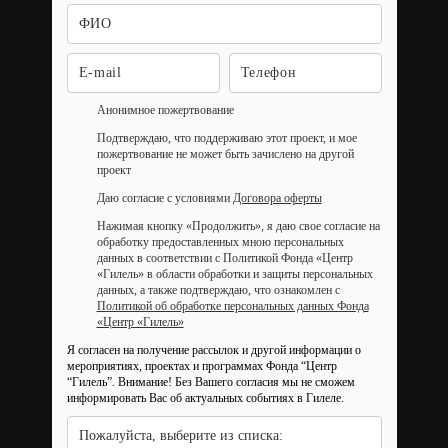
Анонимное пожертвование
Подтверждаю, что поддерживаю этот проект, и мое
пожертвование не может быть зачислено на другой
проект
Даю согласие с условиями
Договора оферты
Нажимая кнопку «Продолжить», я даю свое согласие на
обработку предоставленных мною персональных
данных в соответствии с Политикой Фонда «Центр
«Гилель» в области обработки и защиты персональных
данных, а также подтверждаю, что ознакомлен с
Политикой об обработке персональных данных Фонда
«Центр «Гилель»
Я согласен на получение рассылок и другой информации о
мероприятиях, проектах и программах Фонда “Центр
“Гилель”.
Внимание! Без Вашего согласия мы не сможем
информировать Вас об актуальных событиях в Гилеле.
Пожалуйста, выберите из списка: