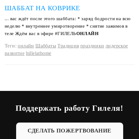
ШАББАТ НА КОВРИКЕ
... вас ждёт после этого шаббата: * заряд бодрости на всю
неделю * внутреннее умиротворение * снятие зажимов в
теле Ждём вас в эфире #ГИЛЕЛЬ
ОНЛАЙН
Теги:
онлайн
Шаббаты
Традиция
праздники
лидерское
развитие
hillelathome
Поддержать работу Гилеля!
СДЕЛАТЬ ПОЖЕРТВОВАНИЕ