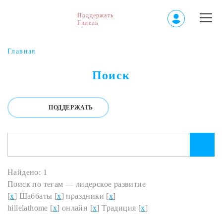
Поддержать
Гилель
Главная
Поиск
ПОДДЕРЖАТЬ
Найдено: 1
Поиск по тегам — лидерское развитие
[
x
] Шаббаты [
x
] праздники [
x
]
hillelathome [
x
] онлайн [
x
] Традиция [
x
]