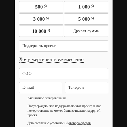
9
9
500
1 000
9
9
3 000
5 000
9
10 000
Поддержать проект
Хочу жертвовать ежемесячно
Анонимное пожертвование
Подтверждаю, что поддерживаю этот проект, и мое
пожертвование не может быть зачислено на другой
проект
Даю согласие с условиями
Договора оферты