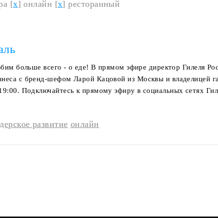
ра [
x
] онлайн [
x
] ресторанный
аль
юбим больше всего - о еде! В прямом эфире директор Гилеля Ро
знеса с бренд-шефом Ларой Кацовой из Москвы и владелицей г
19:00. Подключайтесь к прямому эфиру в социальных сетях Гил
дерское развитие
онлайн