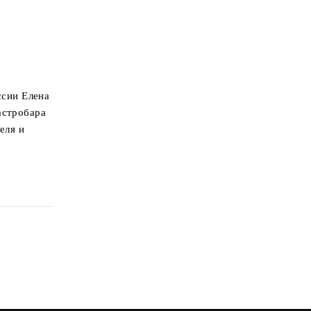
ссии Елена
астробара
еля и