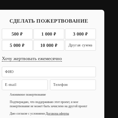
СДЕЛАТЬ ПОЖЕРТВОВАНИЕ
9
9
9
500
1 000
3 000
9
9
5 000
10 000
Хочу жертвовать ежемесячно
Анонимное пожертвование
Подтверждаю, что поддерживаю этот проект, и мое
пожертвование не может быть зачислено на другой проект
Даю согласие с условиями
Договора оферты