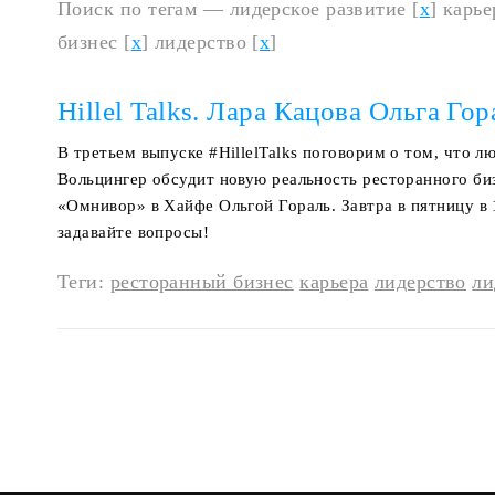
Поиск по тегам — лидерское развитие [
x
] карье
бизнес [
x
] лидерство [
x
]
Hillel Talks. Лара Кацова Ольга Гор
В третьем выпуске #HillelTalks поговорим о том, что л
Вольцингер обсудит новую реальность ресторанного би
«Омнивор» в Хайфе Ольгой Гораль. Завтра в пятницу в 
задавайте вопросы!
Теги:
ресторанный бизнес
карьера
лидерство
ли