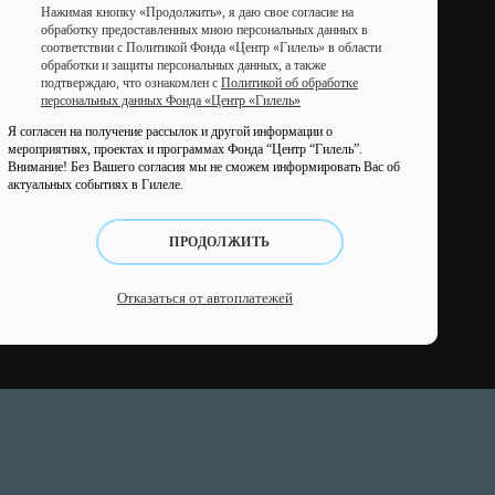
Нажимая кнопку «Продолжить», я даю свое согласие на
обработку предоставленных мною персональных данных в
соответствии с Политикой Фонда «Центр «Гилель» в области
обработки и защиты персональных данных, а также
подтверждаю, что ознакомлен с
Политикой об обработке
персональных данных Фонда «Центр «Гилель»
Я согласен на получение рассылок и другой информации о
мероприятиях, проектах и программах Фонда “Центр “Гилель”.
Внимание! Без Вашего согласия мы не сможем информировать Вас об
актуальных событиях в Гилеле.
ПРОДОЛЖИТЬ
Отказаться от автоплатежей