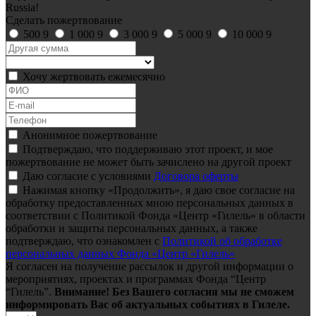
Russia!
Сделать пожертвование
500
9
1 000
9
3 000
9
5 000
9
10 000
9
Хочу жертвовать ежемесячно
Анонимное пожертвование
Подтверждаю, что поддерживаю этот проект, и мое
пожертвование не может быть зачислено на другой проект
Даю согласие с условиями
Договора оферты
Нажимая кнопку «Продолжить», я даю свое согласие на
обработку предоставленных мною персональных данных в
соответствии с Политикой Фонда «Центр «Гилель» в области
обработки и защиты персональных данных, а также
подтверждаю, что ознакомлен с
Политикой об обработке
персональных данных Фонда «Центр «Гилель»
Я согласен на получение рассылок и другой информации о
мероприятиях, проектах и программах Фонда “Центр
“Гилель”.
Внимание! Без Вашего согласия мы не сможем
информировать Вас об актуальных событиях в Гилеле.