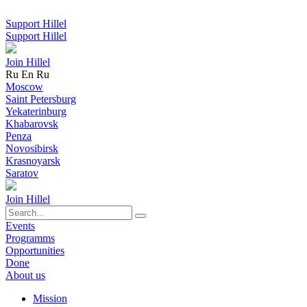
Support Hillel
Support Hillel
Join Hillel
Ru
En
Ru
Moscow
Saint Petersburg
Yekaterinburg
Khabarovsk
Penza
Novosibirsk
Krasnoyarsk
Saratov
Join Hillel
Events
Programms
Opportunities
Done
About us
Mission