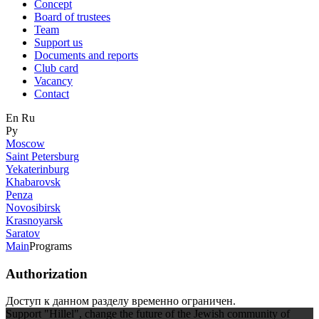
Concept
Board of trustees
Team
Support us
Documents and reports
Club card
Vacancy
Contact
En
Ru
Ру
Moscow
Saint Petersburg
Yekaterinburg
Khabarovsk
Penza
Novosibirsk
Krasnoyarsk
Saratov
Main
Programs
Authorization
Доступ к данном разделу временно ограничен.
Support "Hillel", change the future of the Jewish community of