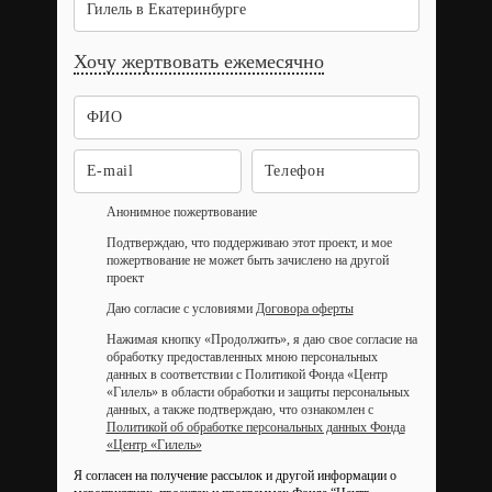
Гилель в Екатеринбурге
Хочу жертвовать ежемесячно
Анонимное пожертвование
Подтверждаю, что поддерживаю этот проект, и мое
пожертвование не может быть зачислено на другой
проект
Даю согласие с условиями
Договора оферты
Нажимая кнопку «Продолжить», я даю свое согласие на
обработку предоставленных мною персональных
данных в соответствии с Политикой Фонда «Центр
«Гилель» в области обработки и защиты персональных
данных, а также подтверждаю, что ознакомлен с
Политикой об обработке персональных данных Фонда
«Центр «Гилель»
Я согласен на получение рассылок и другой информации о