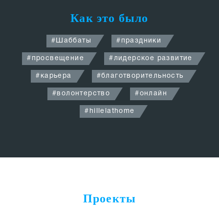
Как это было
#
Шаббаты
#
праздники
#
просвещение
#
лидерское развитие
#
карьера
#
благотворительность
#
волонтерство
#
онлайн
#
hillelathome
Проекты