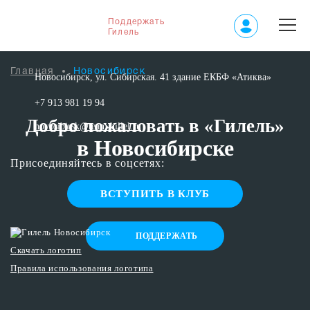
Поддержать
Гилель
Главная
Новосибирск
Новосибирск, ул. Сибирская. 41 здание ЕКБФ «Атиква»
+7 913 981 19 94
Добро пожаловать в «Гилель»
novosibirsk@team.hillel.ru
в Новосибирске
Присоединяйтесь в соцсетях:
ВСТУПИТЬ В КЛУБ
ПОДДЕРЖАТЬ
Скачать логотип
Правила использования логотипа