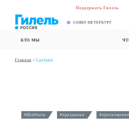
Поддержать Гилель
САНКТ-ПЕТЕРБУРГ
КТО МЫ
ЧТ
Главная
Сделано
#
Шаббаты
#
праздники
#
просвещени