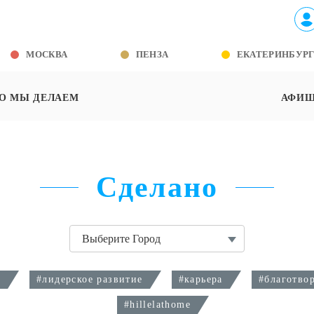
МОСКВА
ПЕНЗА
ЕКАТЕРИНБУР
О МЫ ДЕЛАЕМ
АФИ
Сделано
Выберите Город
е
#
лидерское развитие
#
карьера
#
благотво
#
hillelathome