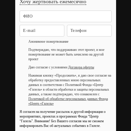
Хочу жертвовать ежемесячно
Анонимное пожертвование
Подтверждаю, что поддерживаю этот проект, и мое
пожертвование не может быть зачислено на другой
проект
Даю согласие с условиями
Договора оферты
Нажимая кнопку «Продолжить», я даю свое согласие на
обработку предоставленных мною персональных
данных в соответствии с Политикой Фонда «Центр
«Гилель» в области обработки и защиты персональных
данных, а также подтверждаю, что ознакомлен с
Политикой об обработке персональных данных Фонда
«Центр «Гилель»
Я согласен на получение рассылок и другой информации о
мероприятиях, проектах и программах Фонда “Центр
“Гилель”.
Внимание! Без Вашего согласия мы не сможем
информировать Вас об актуальных событиях в Гилеле.