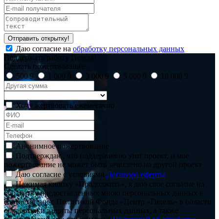
Отправить открытку!
Даю согласие на
обработку персональных данных
Поддержать работу Гилеля!
Сделать пожертвование
500
9
1 000
9
3 000
9
5 000
9
10 000
9
Хочу жертвовать ежемесячно
Анонимное пожертвование
Подтверждаю, что поддерживаю этот проект, и мое
пожертвование не может быть зачислено на другой проект
Даю согласие с условиями
Договора оферты
Нажимая кнопку «Продолжить», я даю свое согласие на
обработку предоставленных мною персональных данных в
соответствии с Политикой Фонда «Центр «Гилель» в области
обработки и защиты персональных данных, а также