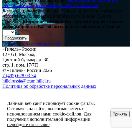
подтверждаю, что ознакомлен с
Политикой об обработке
персональных данных Фонда «Центр «Гилель»
Я согласен на получение рассылок и другой информации о
мероприятиях, проектах и программах Фонда “Центр
“Гилель”.
Внимание! Без Вашего согласия мы не сможем
информировать Вас об актуальных событиях в Гилеле.
Продолжить
Отказаться от автоплатежей
«Гилель» России
127051, Москва,
Цветной бульвар, д. 30,
стр. 1, пом. 17/7П
© «Гилель» России 2026
7 (495) 628 03 34
hillelrussia@team.hillel.ru
Политика об обработке персональных данных
Данный веб-сайт использует cookie-файлы.
Оставаясь на сайте, вы соглашаетесь с
использованием нами cookie-файлов. Для
Принять
получения дополнительной информации
перейдите по ссылке
.