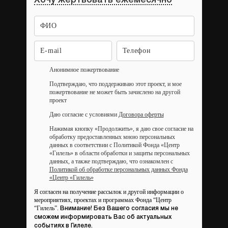
Хочу жертвовать ежемесячно
Анонимное пожертвование
Подтверждаю, что поддерживаю этот проект, и мое
пожертвование не может быть зачислено на другой
проект
Даю согласие с условиями
Договора оферты
Нажимая кнопку «Продолжить», я даю свое согласие на
обработку предоставленных мною персональных
данных в соответствии с Политикой Фонда «Центр
«Гилель» в области обработки и защиты персональных
данных, а также подтверждаю, что ознакомлен с
Политикой об обработке персональных данных Фонда
«Центр «Гилель»
Я согласен на получение рассылок и другой информации о
мероприятиях, проектах и программах Фонда “Центр
“Гилель”.
Внимание! Без Вашего согласия мы не
сможем информировать Вас об актуальных
событиях в Гилеле.