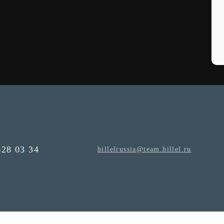
628 03 34
hillelrussia@team.hillel.ru