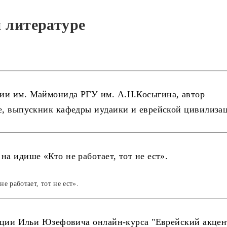
й литературе
ии им. Маймонида РГУ им. А.Н.Косыгина, автор
ре, выпускник кафедры иудаики и еврейской цивилиза
е работает, тот не ест».
екции Ильи Юзефовича онлайн-курса "Еврейский акцен