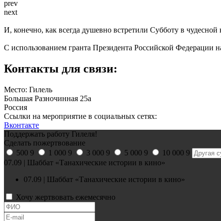
prev
next
И, конечно, как всегда душевно встретили Субботу в чудесной
С использованием гранта Президента Российской Федерации на
Контакты для связи:
Место: Гилель
Большая Разночинная 25а
Россия
Ссылки на мероприятие в социальных сетях:
Вконтакте
Поддержать работу Гилеля!
Сделать пожертвование
500
9
1 000
9
3 000
9
5 000
9
10 000
9
07.09 | Шаббат «Танахические истории в кино»
07.09 | Шаббат «Танахические истории в кино»
Хочу жертвовать ежемесячно