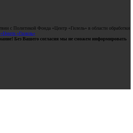
твии с Политикой Фонда «Центр «Гилель» в области обработки
 «Центр «Гилель»
ание! Без Вашего согласия мы не сможем информировать