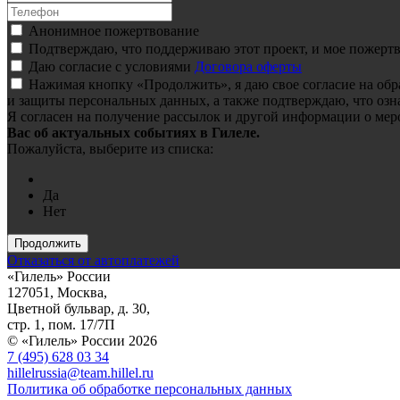
Анонимное пожертвование
Подтверждаю, что поддерживаю этот проект, и мое пожертв
Даю согласие с условиями
Договора оферты
Нажимая кнопку «Продолжить», я даю свое согласие на об
и защиты персональных данных, а также подтверждаю, что озн
Я согласен на получение рассылок и другой информации о мер
Вас об актуальных событиях в Гилеле.
Пожалуйста, выберите из списка:
Да
Нет
Продолжить
Отказаться от автоплатежей
«Гилель» России
127051, Москва,
Цветной бульвар, д. 30,
стр. 1, пом. 17/7П
© «Гилель» России 2026
7 (495) 628 03 34
hillelrussia@team.hillel.ru
Политика об обработке персональных данных