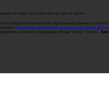
ование не может быть зачислено на другой проект
работку предоставленных мною персональных данных в соответс
акомлен с
Политикой об обработке персональных данных Фонда
оприятиях, проектах и программах Фонда “Центр “Гилель”.
Вним