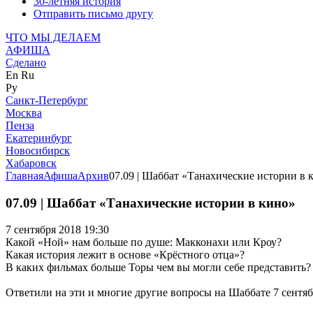
30-летняя история
Отправить письмо другу
ЧТО МЫ ДЕЛАЕМ
АФИША
Сделано
En
Ru
Ру
Санкт-Петербург
Москва
Пенза
Екатеринбург
Новосибирск
Хабаровск
Главная
Афиша
Архив
07.09 | Шаббат «Танахические истории в 
07.09 | Шаббат «Танахические истории в кино»
7 сентября 2018 19:30
Какой «Ной» нам больше по душе: Макконахи или Кроу?
Какая история лежит в основе «Крёстного отца»?
В каких фильмах больше Торы чем вы могли себе представить?
Ответили на эти и многие другие вопросы на Шаббате 7 сентя