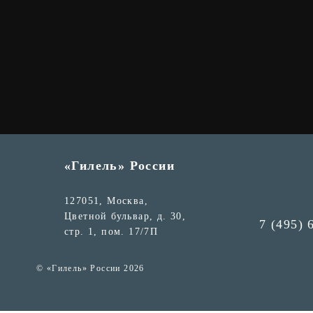
«Гилель» России
127051, Москва,
Цветной бульвар, д. 30,
7 (495) 
стр. 1, пом. 17/7П
© «Гилель» России 2026