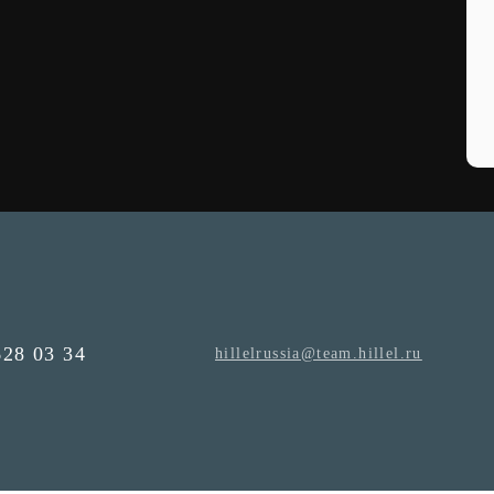
628 03 34
hillelrussia@team.hillel.ru