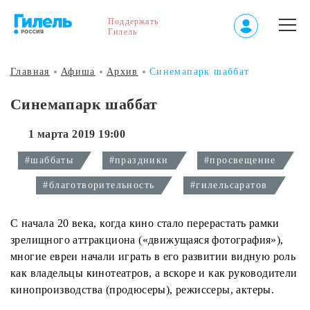
Поддержать
Гилель
Главная
Афиша
Архив
Синeмапарк шаббат
Синeмапарк шаббат
1 марта 2019 19:00
#шаббаты
#праздники
#просвещение
#благотворительность
#гилельсаратов
С начала 20 века, когда кино стало перерастать рамки
зрелищного аттракциона («движущаяся фотография»),
многие евреи начали играть в его развитии видную роль
как владельцы кинотеатров, а вскоре и как руководители
кинопроизводства (продюсеры), режиссеры, актеры.