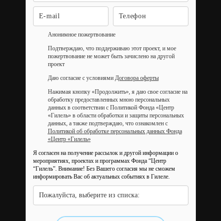
Анонимное пожертвование
Подтверждаю, что поддерживаю этот проект, и мое
пожертвование не может быть зачислено на другой
проект
Даю согласие с условиями
Договора оферты
Нажимая кнопку «Продолжить», я даю свое согласие на
обработку предоставленных мною персональных
данных в соответствии с Политикой Фонда «Центр
«Гилель» в области обработки и защиты персональных
данных, а также подтверждаю, что ознакомлен с
Политикой об обработке персональных данных Фонда
«Центр «Гилель»
Я согласен на получение рассылок и другой информации о
мероприятиях, проектах и программах Фонда “Центр
“Гилель”.
Внимание! Без Вашего согласия мы не сможем
информировать Вас об актуальных событиях в Гилеле.
Пожалуйста, выберите из списка: