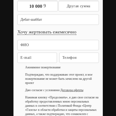
9
10 000
Дебат-шаббат
Хочу жертвовать ежемесячно
Анонимное пожертвование
Подтверждаю, что поддерживаю этот проект, и мое
пожертвование не может быть зачислено на другой
проект
Даю согласие с условиями
Договора оферты
Нажимая кнопку «Продолжить», я даю свое согласие на
обработку предоставленных мною персональных
данных в соответствии с Политикой Фонда «Центр
«Гилель» в области обработки и защиты персональных
данных, а также подтверждаю, что ознакомлен с